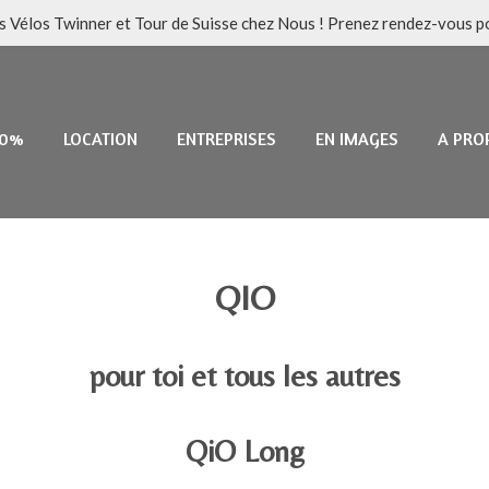
es Vélos Twinner et Tour de Suisse chez Nous ! Prenez rendez-vous po
 0%
LOCATION
ENTREPRISES
EN IMAGES
A PRO
QIO
pour toi et tous les autres
QiO Long