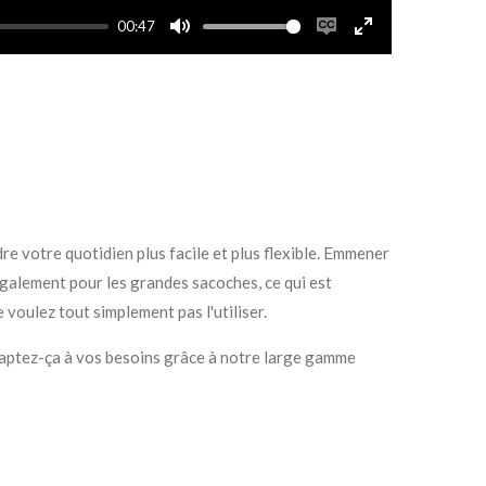
00:47
M
E
E
u
n
n
t
a
t
e
b
e
l
r
e
f
c
u
a
l
dre votre quotidien plus facile et plus flexible. Emmener
p
l
 Également pour les grandes sacoches, ce qui est
t
s
 voulez tout simplement pas l'utiliser.
i
c
o
r
daptez-ça à vos besoins grâce à notre large gamme
n
e
s
e
n