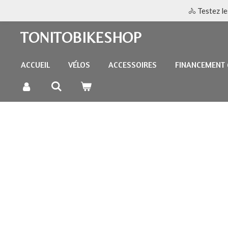
🚴 Testez l
Passer
au
TONITOBIKESHOP
contenu
principal
ACCUEIL
VÉLOS
ACCESSOIRES
FINANCEMENT