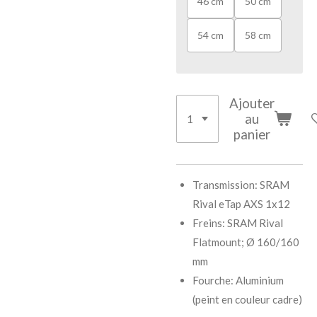
46 cm
50 cm
54 cm
58 cm
Ajouter
au
panier
Transmission: SRAM
Rival eTap AXS 1x12
Freins: SRAM Rival
Flatmount; Ø 160/160
mm
Fourche: Aluminium
(peint en couleur cadre)