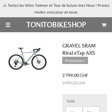
🚴 Testez les Vélos Twinner et Tour de Suisse chez Nous ! Prenez
Passer
rendez-vous pour un essai.
au
contenu
TONITOBIKESHOP
principal
GRAVEL SRAM
Rival eTap AXS
Promotion !
2 799,00 CHF
3 999,00 CHF
Taille