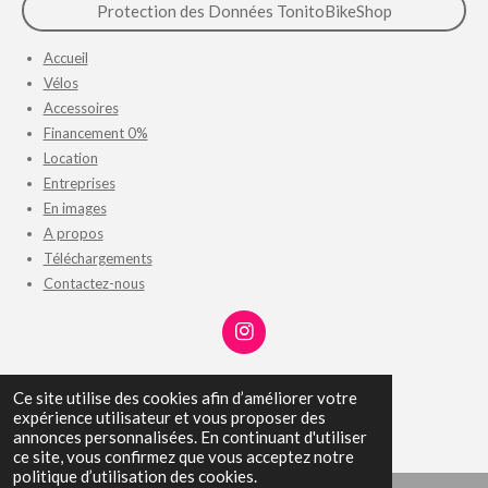
Protection des Données TonitoBikeShop
Accueil
Vélos
Accessoires
Financement 0%
Location
Entreprises
En images
A propos
Téléchargements
Contactez-nous
I
n
s
P
P
P
É
P
Ce site utilise des cookies afin d’améliorer votre
t
a
a
a
p
a
expérience utilisateur et vous proposer des
© 2023 - 2026 TonitoBikeShop
a
r
r
r
i
r
annonces personnalisées. En continuant d'utiliser
g
t
t
t
n
t
ce site, vous confirmez que vous acceptez notre
r
a
a
a
g
a
g
g
g
l
g
politique d’utilisation des cookies.
a