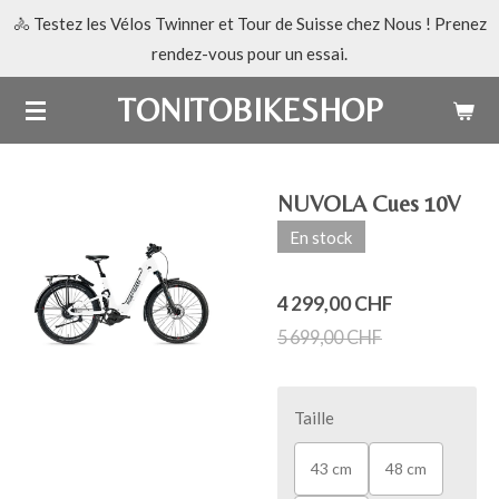
🚴 Testez les Vélos Twinner et Tour de Suisse chez Nous ! Prenez
Passer
rendez-vous pour un essai.
au
contenu
TONITOBIKESHOP
principal
NUVOLA Cues 10V
En stock
4 299,00 CHF
5 699,00 CHF
Taille
43 cm
48 cm