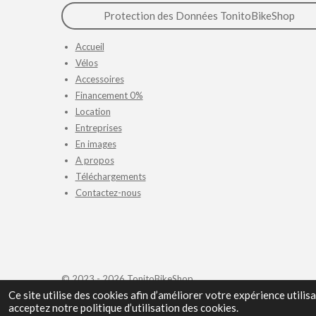
Protection des Données TonitoBikeShop
Accueil
Vélos
Accessoires
Financement 0%
Location
Entreprises
En images
A propos
Téléchargements
Contactez-nous
© 2023 - 2026 TonitoBikeShop
Ce site utilise des cookies afin d’améliorer votre expérience utili
acceptez notre politique d’utilisation des cookies.