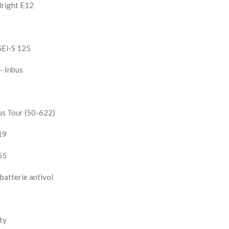
Bright E12
GEi-S 125
 - Inbus
us Tour (50-622)
19
55
batterie antivol
ty