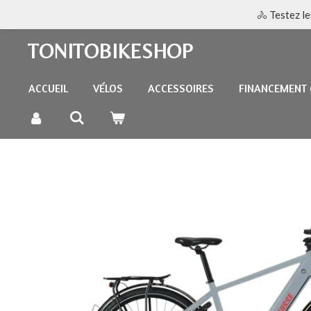
🚴 Testez l
Passer
au
TONITOBIKESHOP
contenu
principal
ACCUEIL
VÉLOS
ACCESSOIRES
FINANCEMENT