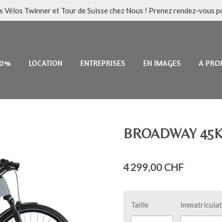
es Vélos Twinner et Tour de Suisse chez Nous ! Prenez rendez-vous po
 0%
LOCATION
ENTREPRISES
EN IMAGES
A PRO
BROADWAY 45K
4 299,00 CHF
Taille
Immatricula