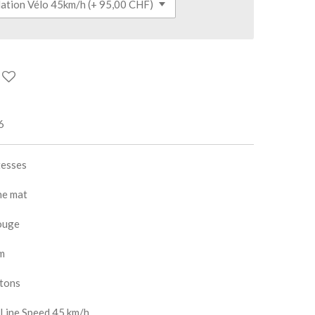
6
tesses
ne mat
rouge
cm
stons
Line Speed 45 km/h