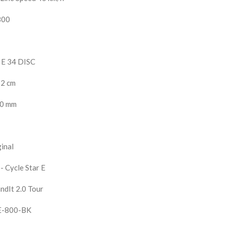
800
E 34 DISC
 2 cm
90 mm
inal
- Cycle Star E
ndIt 2.0 Tour
 E-800-BK