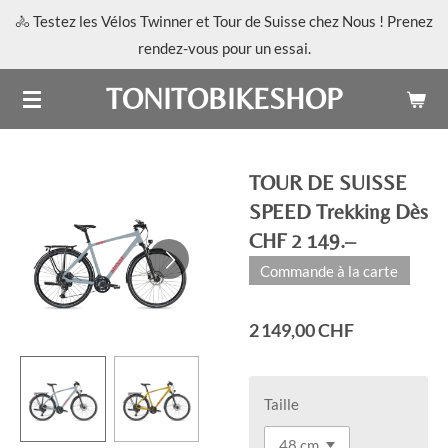
🚴 Testez les Vélos Twinner et Tour de Suisse chez Nous ! Prenez
Passer
rendez-vous pour un essai.
au
contenu
TONITOBIKESHOP
principal
TOUR DE SUISSE
SPEED Trekking Dès
CHF 2 149.–
Commande à la carte
2 149,00 CHF
Taille