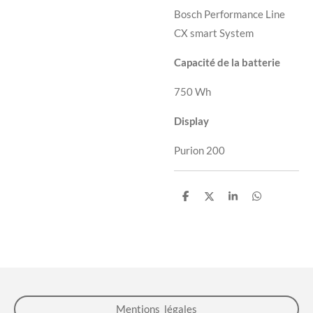
Bosch Performance Line
CX smart System
Capacité de la batterie
750 Wh
Display
Purion 200
P
P
P
P
a
a
a
a
r
r
r
r
t
t
t
t
a
a
a
a
g
g
g
g
e
e
e
e
r
r
r
r
Mentions légales