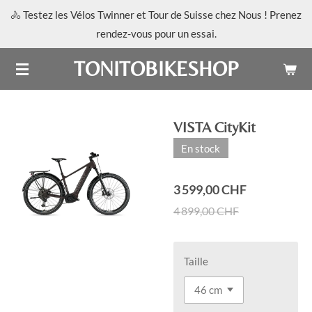
🚴 Testez les Vélos Twinner et Tour de Suisse chez Nous ! Prenez
Passer
rendez-vous pour un essai.
au
contenu
TONITOBIKESHOP
principal
VISTA CityKit
En stock
3 599,00 CHF
4 899,00 CHF
Taille