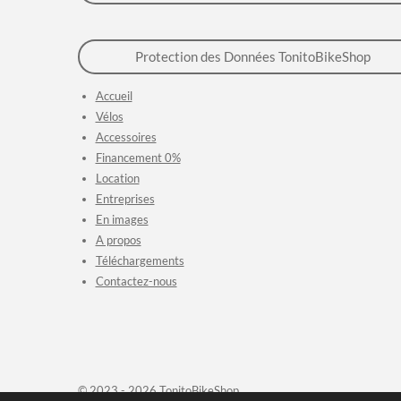
Protection des Données TonitoBikeShop
Accueil
Vélos
Accessoires
Financement 0%
Location
Entreprises
En images
A propos
Téléchargements
Contactez-nous
© 2023 - 2026 TonitoBikeShop