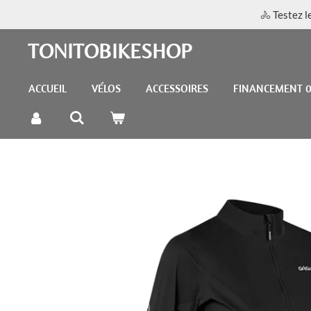
🚴 Testez l
Passer
au
TONITOBIKESHOP
contenu
principal
ACCUEIL
VÉLOS
ACCESSOIRES
FINANCEMENT 