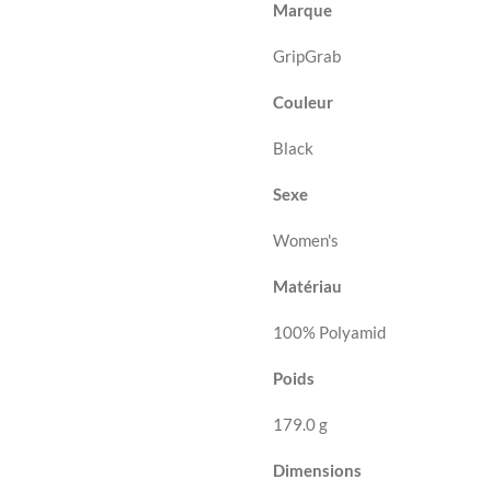
Marque
GripGrab
Couleur
Black
Sexe
Women's
Matériau
100% Polyamid
Poids
179.0 g
Dimensions