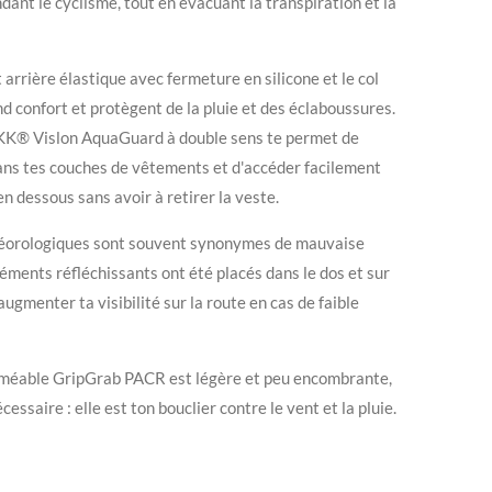
dant le cyclisme, tout en évacuant la transpiration et la
t arrière élastique avec fermeture en silicone et le col
d confort et protègent de la pluie et des éclaboussures.
YKK® Vislon AquaGuard à double sens te permet de
r dans tes couches de vêtements et d'accéder facilement
n dessous sans avoir à retirer la veste.
éorologiques sont souvent synonymes de mauvaise
éléments réfléchissants ont été placés dans le dos et sur
augmenter ta visibilité sur la route en cas de faible
erméable GripGrab PACR est légère et peu encombrante,
cessaire : elle est ton bouclier contre le vent et la pluie.