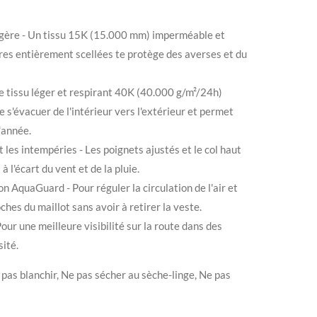
gère - Un tissu 15K (15.000 mm) imperméable et
es entièrement scellées te protège des averses et du
 tissu léger et respirant 40K (40.000 g/m²/24h)
e s'évacuer de l'intérieur vers l'extérieur et permet
l'année.
t les intempéries - Les poignets ajustés et le col haut
 l'écart du vent et de la pluie.
 AquaGuard - Pour réguler la circulation de l'air et
es du maillot sans avoir à retirer la veste.
our une meilleure visibilité sur la route dans des
sité.
pas blanchir, Ne pas sécher au sèche-linge, Ne pas