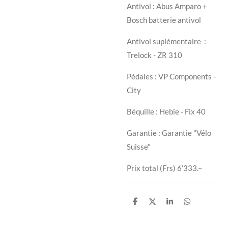
Antivol : Abus Amparo +
Bosch batterie antivol
Antivol suplémentaire :
Trelock - ZR 310
Pédales : VP Components -
City
Béquille : Hebie - Fix 40
Garantie : Garantie "Vélo
Suisse"
Prix total (Frs) 6’333.–
P
P
P
P
a
a
a
a
r
r
r
r
t
t
t
t