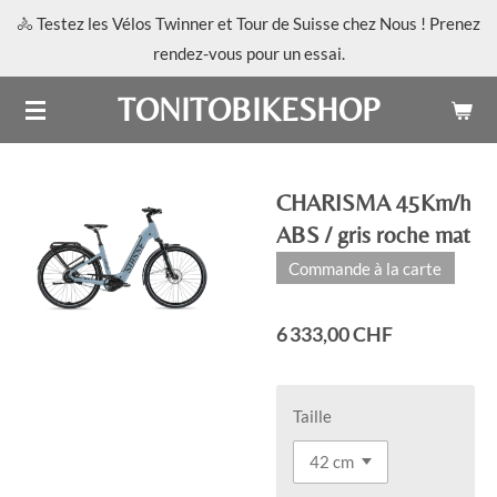
🚴 Testez les Vélos Twinner et Tour de Suisse chez Nous ! Prenez
Passer
rendez-vous pour un essai.
au
contenu
TONITOBIKESHOP
principal
CHARISMA 45Km/h
ABS / gris roche mat
Commande à la carte
6 333,00 CHF
Taille