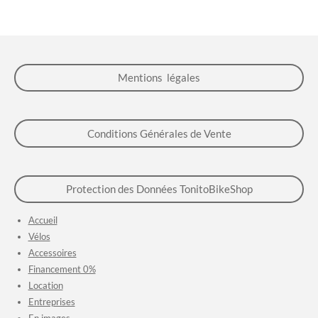
a
a
a
a
g
g
g
g
e
e
e
e
r
r
r
r
Mentions légales
Conditions Générales de Vente
Protection des Données TonitoBikeShop
Accueil
Vélos
Accessoires
Financement 0%
Location
Entreprises
En images