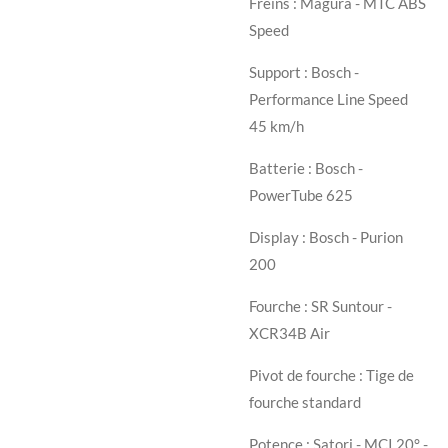
Freins : Magura - MTC ABS
Speed
Support : Bosch -
Performance Line Speed
45 km/h
Batterie : Bosch -
PowerTube 625
Display : Bosch - Purion
200
Fourche : SR Suntour -
XCR34B Air
Pivot de fourche : Tige de
fourche standard
Potence : Satori - MCI 20° -