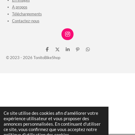
A propos
Téléchargements
Contactez-nous
I
n
s
P
P
P
É
P
t
a
a
a
p
a
© 2023 - 2026 TonitoBikeShop
a
r
r
r
i
r
g
t
t
t
n
t
r
a
a
a
g
a
g
g
g
l
g
a
e
e
e
e
e
m
r
r
r
r
r
Ce site utilise des cookies afin d’améliorer votre
expérience utilisateur et vous proposer des
annonces personnalisées. En continuant d'utiliser
ce site, vous confirmez que vous acceptez notre
politique d’utilisation des cookies.