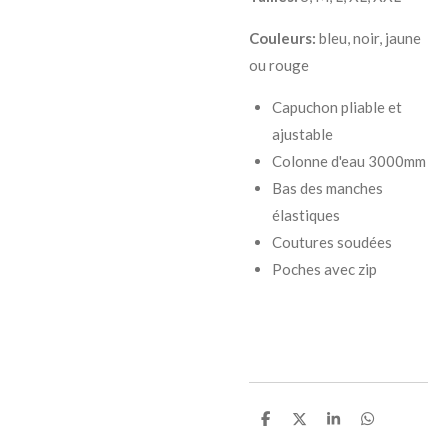
Couleurs:
bleu, noir, jaune
ou rouge
Capuchon pliable et
ajustable
Colonne d'eau 3000mm
Bas des manches
élastiques
Coutures soudées
Poches avec zip
P
P
P
P
a
a
a
a