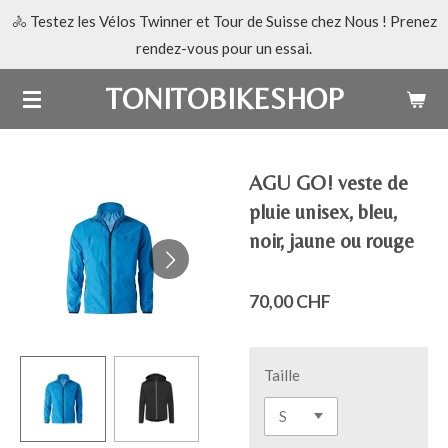
🚴 Testez les Vélos Twinner et Tour de Suisse chez Nous ! Prenez
Passer
rendez-vous pour un essai.
au
contenu
TONITOBIKESHOP
principal
AGU GO! veste de
pluie unisex, bleu,
noir, jaune ou rouge
70,00 CHF
Taille