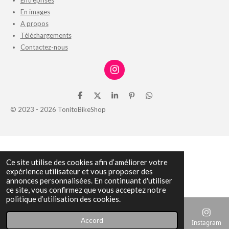
En images
A propos
Téléchargements
Contactez-nous
I
n
s
P
P
P
É
P
t
a
a
a
p
a
© 2023 - 2026 TonitoBikeShop
a
r
r
r
i
r
g
t
t
t
n
t
r
a
a
a
g
a
g
g
g
l
g
a
e
e
e
e
e
m
r
r
r
r
r
Ce site utilise des cookies afin d’améliorer votre
expérience utilisateur et vous proposer des
annonces personnalisées. En continuant d'utiliser
ce site, vous confirmez que vous acceptez notre
politique d’utilisation des cookies.
Accord
E-mail
Téléphone
Carte
Instagram