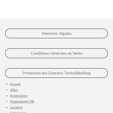
r
r
r
r
t
t
t
t
a
a
a
a
g
g
g
g
e
e
e
e
r
r
r
r
Mentions légales
Conditions Générales de Vente
Protection des Données TonitoBikeShop
Accueil
Vélos
Accessoires
Financement 0%
Location
Entreprises