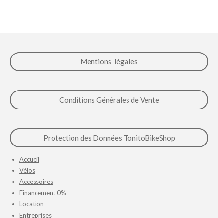
r
r
r
r
t
t
t
t
a
a
a
a
g
g
g
g
e
e
e
e
r
r
r
r
Mentions légales
Conditions Générales de Vente
Protection des Données TonitoBikeShop
Accueil
Vélos
Accessoires
Financement 0%
Location
Entreprises