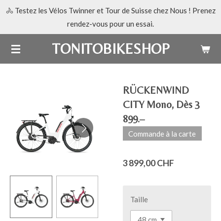
🚴 Testez les Vélos Twinner et Tour de Suisse chez Nous ! Prenez
Passer
rendez-vous pour un essai.
au
contenu
TONITOBIKESHOP
principal
RÜCKENWIND
CITY Mono, Dès 3
899.–
Commande à la carte
3 899,00 CHF
Taille