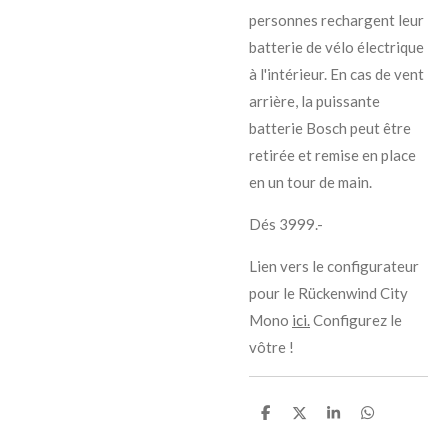
personnes rechargent leur
batterie de vélo électrique
à l'intérieur. En cas de vent
arrière, la puissante
batterie Bosch peut être
retirée et remise en place
en un tour de main.
Dés 3999.-
Lien vers le configurateur
pour le Rückenwind City
Mono
ici.
Configurez le
vôtre !
P
P
P
P
a
a
a
a