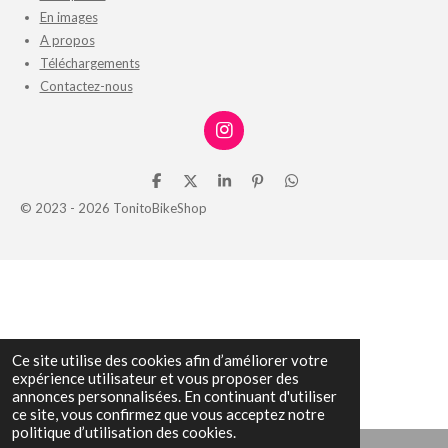
En images
A propos
Téléchargements
Contactez-nous
I
n
s
P
P
P
É
P
t
a
a
a
p
a
© 2023 - 2026 TonitoBikeShop
a
r
r
r
i
r
g
t
t
t
n
t
r
a
a
a
g
a
g
g
g
l
g
a
e
e
e
e
e
m
r
r
r
r
r
Ce site utilise des cookies afin d’améliorer votre
expérience utilisateur et vous proposer des
annonces personnalisées. En continuant d'utiliser
ce site, vous confirmez que vous acceptez notre
politique d’utilisation des cookies.