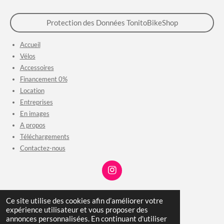
Protection des Données TonitoBikeShop
Accueil
Vélos
Accessoires
Financement 0%
Location
Entreprises
En images
A propos
Téléchargements
Contactez-nous
I
n
s
P
P
P
É
P
Ce site utilise des cookies afin d’améliorer votre
t
a
a
a
p
a
expérience utilisateur et vous proposer des
© 2023 - 2026 TonitoBikeShop
a
r
r
r
i
r
annonces personnalisées. En continuant d'utiliser
g
t
t
t
n
t